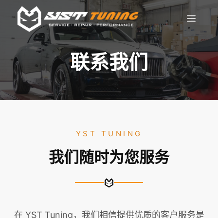
跳
菜
至
内
单
容
联系我们
YST TUNING
我们随时为您服务
在 YST Tuning，我们相信提供优质的客户服务是