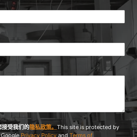
您接受
我们的
隐私政策。
This site is protected by
 Google
Privacy Policy
and
Terms of